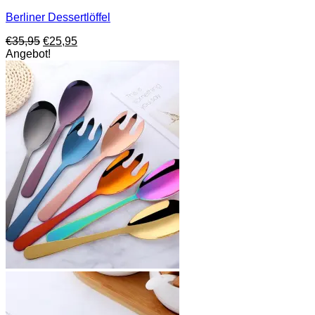
Berliner Dessertlöffel
Ursprünglicher
Aktueller
€
35,95
€
25,95
Preis
Preis
Angebot!
war:
ist:
€35,95
€25,95.