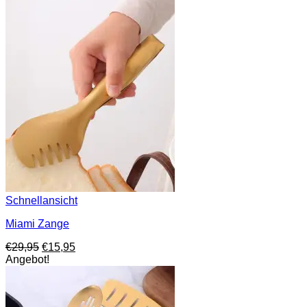
Schnellansicht
Miami Zange
Ursprünglicher
Aktueller
€
29,95
€
15,95
Preis
Preis
Angebot!
war:
ist:
€29,95
€15,95.