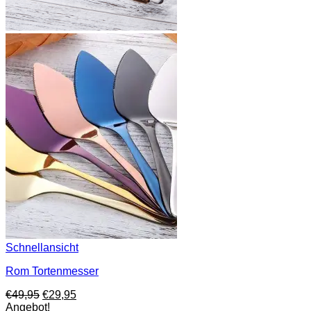
Schnellansicht
Rom Tortenmesser
Ursprünglicher
Aktueller
€
49,95
€
29,95
Preis
Preis
Angebot!