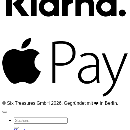
A
© Six Treasures GmbH 2026. Gegründet mit ❤️ in Berlin.
Suchen
nach: