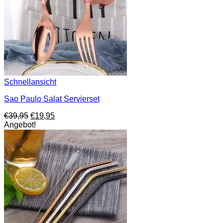
Schnellansicht
Sao Paulo Salat Servierset
Ursprünglicher
Aktueller
€
39,95
€
19,95
Preis
Preis
Angebot!
war:
ist:
€39,95
€19,95.