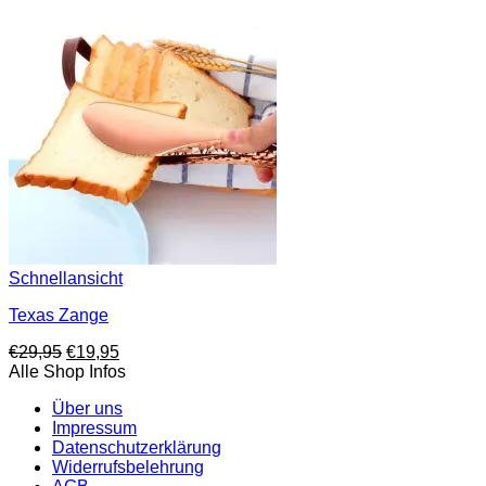
Schnellansicht
Texas Zange
Ursprünglicher
Aktueller
€
29,95
€
19,95
Preis
Preis
Alle Shop Infos
war:
ist:
Über uns
€29,95
€19,95.
Impressum
Datenschutzerklärung
Widerrufsbelehrung