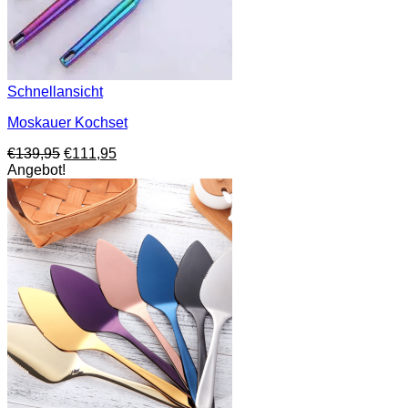
Schnellansicht
Moskauer Kochset
Ursprünglicher
Aktueller
€
139,95
€
111,95
Preis
Preis
Angebot!
war:
ist:
€139,95
€111,95.