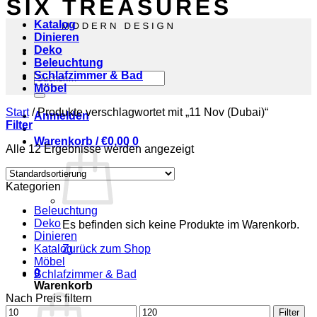
Katalog
Dinieren
Deko
Beleuchtung
Schlafzimmer & Bad
Suchen
Möbel
nach:
Start
/
Produkte verschlagwortet mit „11 Nov (Dubai)“
Anmelden
Filter
Warenkorb /
€
0,00
0
Alle 12 Ergebnisse werden angezeigt
Kategorien
Beleuchtung
Deko
Es befinden sich keine Produkte im Warenkorb.
Dinieren
Katalog
Zurück zum Shop
Möbel
0
Schlafzimmer & Bad
Warenkorb
Nach Preis filtern
Min.
Max.
Filter