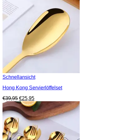
Schnellansicht
Hong Kong Servierlöffelset
Ursprünglicher
Aktueller
€
39,95
€
25,95
Preis
Preis
war:
ist:
€39,95
€25,95.