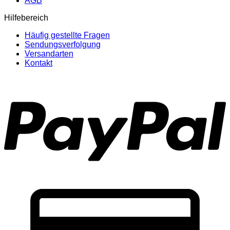
AGB
Hilfebereich
Häufig gestellte Fragen
Sendungsverfolgung
Versandarten
Kontakt
P
C
C
2