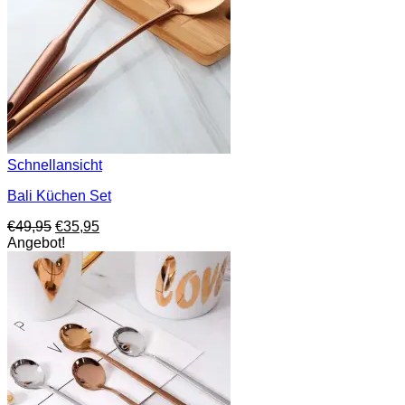
Schnellansicht
Bali Küchen Set
Ursprünglicher
Aktueller
€
49,95
€
35,95
Preis
Preis
Angebot!
war:
ist:
€49,95
€35,95.