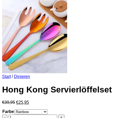
Start
/
Dinieren
Hong Kong Servierlöffelset
Ursprünglicher
Aktueller
€
39,95
€
25,95
Preis
Preis
Farbe
war:
ist:
€39,95
€25,95.
Hong