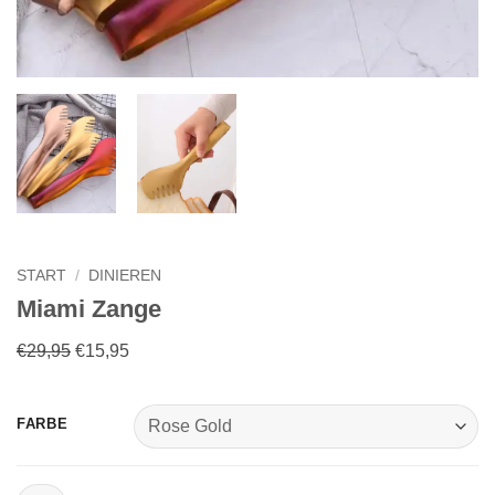
START
/
DINIEREN
Miami Zange
Ursprünglicher
Aktueller
€
29,95
€
15,95
Preis
Preis
war:
ist:
FARBE
€29,95
€15,95.