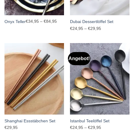
Preisspanne:
€
34,95
–
€
84,95
Onyx Teller
Dubai Dessertlöffel Set
€34,95
Preisspanne:
€
24,95
–
€
29,95
bis
€24,95
€84,95
bis
€29,95
Angebot!
Shanghai Essstäbchen Set
Istanbul Teelöffel Set
Preisspanne:
€
29,95
€
24,95
–
€
29,95
€24,95