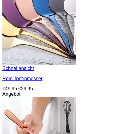
Schnellansicht
Rom Tortenmesser
Ursprünglicher
Aktueller
€
49,95
€
29,95
Preis
Preis
Angebot!
war:
ist:
€49,95
€29,95.