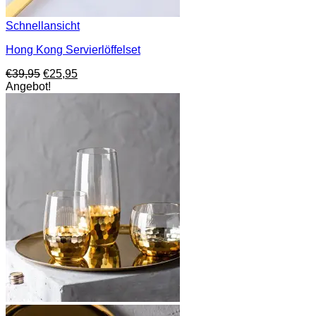
Schnellansicht
Hong Kong Servierlöffelset
Ursprünglicher
Aktueller
€
39,95
€
25,95
Preis
Preis
Angebot!
war:
ist:
€39,95
€25,95.