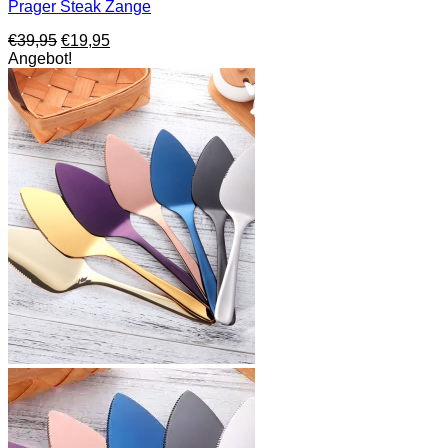
Prager Steak Zange
Ursprünglicher
Aktueller
€
39,95
€
19,95
Preis
Preis
Angebot!
war:
ist:
€39,95
€19,95.