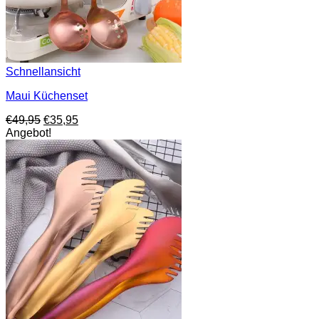
Schnellansicht
Maui Küchenset
Ursprünglicher
Aktueller
€
49,95
€
35,95
Preis
Preis
Angebot!
war:
ist:
€49,95
€35,95.