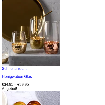
Schnellansicht
Honigwaben Glas
Preisspanne:
€
34,95
–
€
39,95
€34,95
Angebot!
bis
€39,95