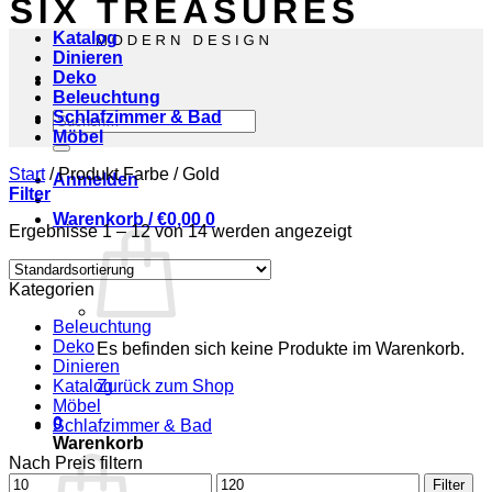
Katalog
Dinieren
Deko
Beleuchtung
Schlafzimmer & Bad
Suchen
Möbel
nach:
Start
/
Produkt Farbe
/
Gold
Anmelden
Filter
Warenkorb /
€
0,00
0
Ergebnisse 1 – 12 von 14 werden angezeigt
Kategorien
Beleuchtung
Deko
Es befinden sich keine Produkte im Warenkorb.
Dinieren
Katalog
Zurück zum Shop
Möbel
0
Schlafzimmer & Bad
Warenkorb
Nach Preis filtern
Min.
Max.
Filter