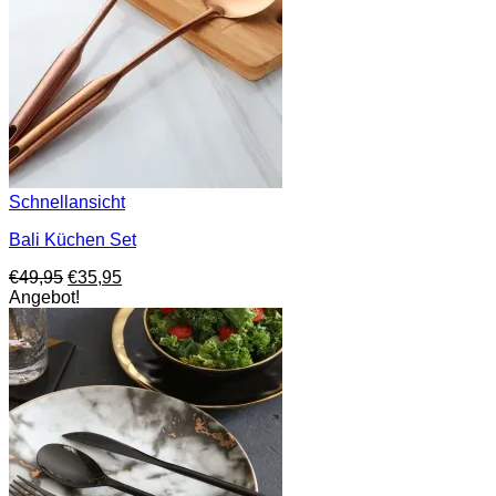
Schnellansicht
Bali Küchen Set
Ursprünglicher
Aktueller
€
49,95
€
35,95
Preis
Preis
Angebot!
war:
ist:
€49,95
€35,95.