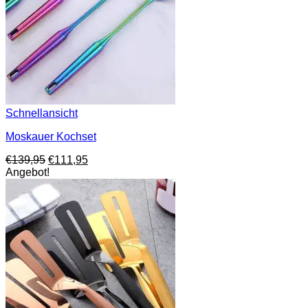
Schnellansicht
Moskauer Kochset
Ursprünglicher
Aktueller
€
139,95
€
111,95
Preis
Preis
Angebot!
war:
ist:
€139,95
€111,95.