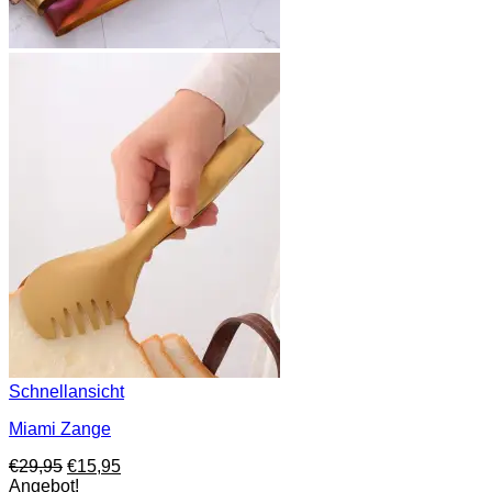
Schnellansicht
Miami Zange
Ursprünglicher
Aktueller
€
29,95
€
15,95
Preis
Preis
Angebot!