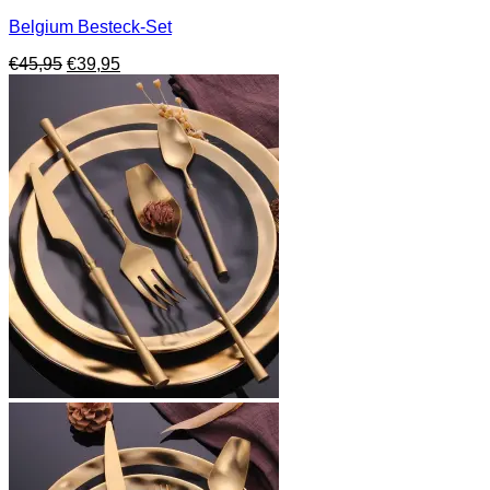
Belgium Besteck-Set
Ursprünglicher
Aktueller
€
45,95
€
39,95
Preis
Preis
war:
ist:
€45,95
€39,95.