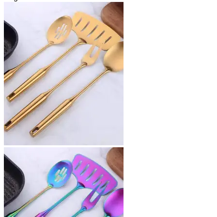
war:
ist:
€29,95
€15,95.