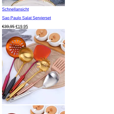
Schnellansicht
Sao Paulo Salat Servierset
Ursprünglicher
Aktueller
€
39,95
€
19,95
Preis
Preis
war:
ist:
€39,95
€19,95.