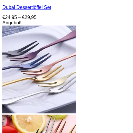
Dubai Dessertlöffel Set
Preisspanne:
€
24,95
–
€
29,95
€24,95
Angebot!
bis
€29,95