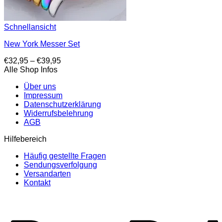
Schnellansicht
New York Messer Set
Preisspanne:
€
32,95
–
€
39,95
€32,95
Alle Shop Infos
bis
Über uns
€39,95
Impressum
Datenschutzerklärung
Widerrufsbelehrung
AGB
Hilfebereich
Häufig gestellte Fragen
Sendungsverfolgung
Versandarten
Kontakt
P