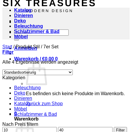
Katalog
Dinieren
Deko
Beleuchtung
Schlafzimmer & Bad
Suchen
Möbel
nach:
Start
/
Produkt Stil
/
7er Set
Anmelden
Filter
Warenkorb /
€
0,00
0
Alle 4 Ergebnisse werden angezeigt
Kategorien
Beleuchtung
Deko
Es befinden sich keine Produkte im Warenkorb.
Dinieren
Katalog
Zurück zum Shop
Möbel
0
Schlafzimmer & Bad
Warenkorb
Nach Preis filtern
Min.
Max.
Filter