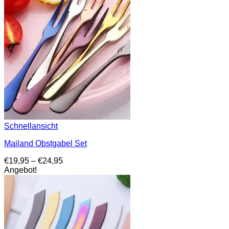
Schnellansicht
Mailand Obstgabel Set
Preisspanne:
€
19,95
–
€
24,95
€19,95
Angebot!
bis
€24,95