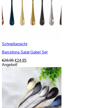
Schnellansicht
Barcelona Salat Gabel Set
Ursprünglicher
Aktueller
€
29,95
€
24,95
Preis
Preis
Angebot!
war:
ist:
€29,95
€24,95.