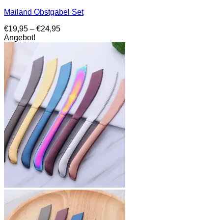
Mailand Obstgabel Set
Preisspanne:
€
19,95
–
€
24,95
€19,95
Angebot!
bis
€24,95