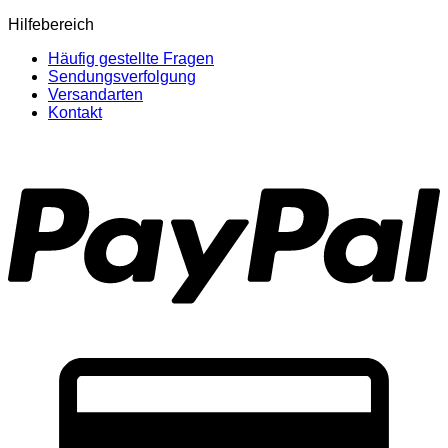
Hilfebereich
Häufig gestellte Fragen
Sendungsverfolgung
Versandarten
Kontakt
P
C
C
2