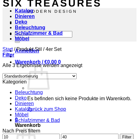
Katalog
Dinieren
Deko
Beleuchtung
Schlafzimmer & Bad
Suchen
Möbel
nach:
Start
/
Produkt Stil
/
4er Set
Anmelden
Filter
Warenkorb /
€
0,00
0
Alle 3 Ergebnisse werden angezeigt
Kategorien
Beleuchtung
Deko
Es befinden sich keine Produkte im Warenkorb.
Dinieren
Katalog
Zurück zum Shop
Möbel
0
Schlafzimmer & Bad
Warenkorb
Nach Preis filtern
Min.
Max.
Filter