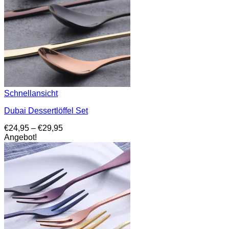
Schnellansicht
Dubai Dessertlöffel Set
Preisspanne:
€
24,95
–
€
29,95
€24,95
Angebot!
bis
€29,95