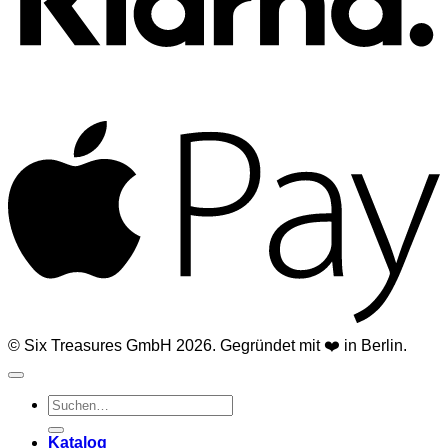
A
© Six Treasures GmbH 2026. Gegründet mit ❤️ in Berlin.
Suchen
nach:
Katalog