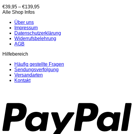
Preisspanne:
€
39,95
–
€
139,95
€39,95
Alle Shop Infos
bis
Über uns
€139,95
Impressum
Datenschutzerklärung
Widerrufsbelehrung
AGB
Hilfebereich
Häufig gestellte Fragen
Sendungsverfolgung
Versandarten
Kontakt
P