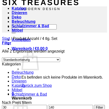
Katalog
Dinieren
Deko
Beleuchtung
Schlafzimmer & Bad
Suchen
Möbel
nach:
Start
/
Produkt Anzahl
/
4 tlg. Set
Anmelden
Filter
Warenkorb /
€
0,00
0
Alle 2 Ergebnisse werden angezeigt
Kategorien
Beleuchtung
Deko
Es befinden sich keine Produkte im Warenkorb.
Dinieren
Katalog
Zurück zum Shop
Möbel
0
Schlafzimmer & Bad
Warenkorb
Nach Preis filtern
Min.
Max.
Filter