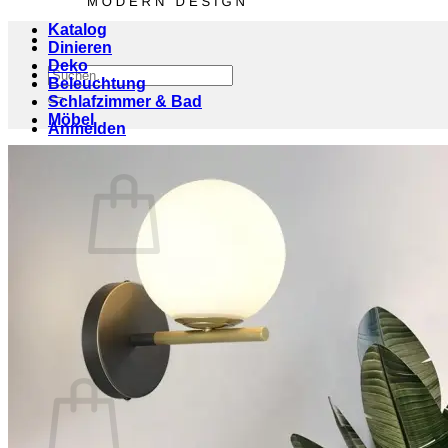
Katalog
Dinieren
Deko
Suchen
Beleuchtung
nach:
Schlafzimmer & Bad
Möbel
Anmelden
Warenkorb /
€
0,00
0
Es befinden sich keine Produkte im Warenkorb.
Zurück zum Shop
0
Warenkorb