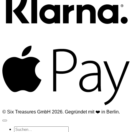
A
© Six Treasures GmbH 2026. Gegründet mit ❤️ in Berlin.
Suchen