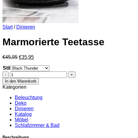
Start
/
Dinieren
Marmorierte Teetasse
Ursprünglicher
Aktueller
€
45,95
€
35,95
Preis
Preis
Stil
war:
ist:
€45,95
€35,95.
Marmorierte
Teetasse
In den Warenkorb
Menge
Kategorien
Beleuchtung
Deko
Dinieren
Katalog
Möbel
Schlafzimmer & Bad
Beschreibung