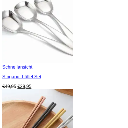
Schnellansicht
Singapur Löffel Set
Ursprünglicher
Aktueller
€
49,95
€
29,95
Preis
Preis
war:
ist:
€49,95
€29,95.