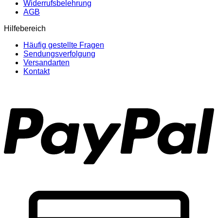
Widerrufsbelehrung
AGB
Hilfebereich
Häufig gestellte Fragen
Sendungsverfolgung
Versandarten
Kontakt
P
C
C
2