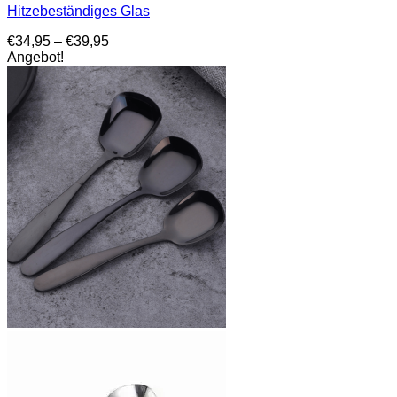
Hitzebeständiges Glas
Preisspanne:
€
34,95
–
€
39,95
€34,95
Angebot!
bis
€39,95