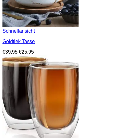
Schnellansicht
Goldtiek Tasse
Ursprünglicher
Aktueller
€
39,95
€
25,95
Preis
Preis
war:
ist:
€39,95
€25,95.