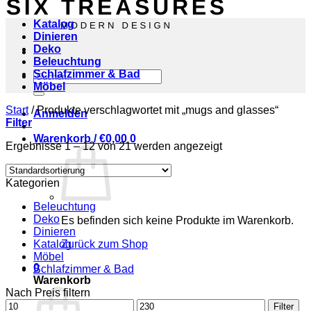
Katalog
Dinieren
Deko
Beleuchtung
Schlafzimmer & Bad
Suchen
Möbel
nach:
Start
/
Produkte verschlagwortet mit „mugs and glasses“
Anmelden
Filter
Warenkorb /
€
0,00
0
Ergebnisse 1 – 12 von 21 werden angezeigt
Kategorien
Beleuchtung
Deko
Es befinden sich keine Produkte im Warenkorb.
Dinieren
Katalog
Zurück zum Shop
Möbel
0
Schlafzimmer & Bad
Warenkorb
Nach Preis filtern
Min.
Max.
Filter