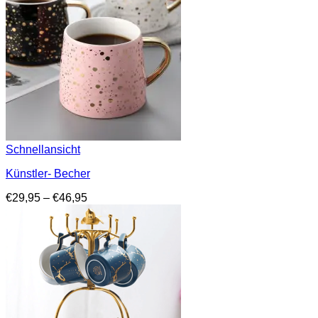
Schnellansicht
Künstler- Becher
Preisspanne:
€
29,95
–
€
46,95
€29,95
bis
€46,95