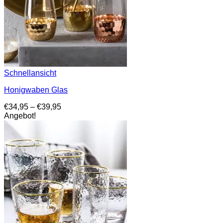
Schnellansicht
Honigwaben Glas
Preisspanne:
€
34,95
–
€
39,95
€34,95
Angebot!
bis
€39,95