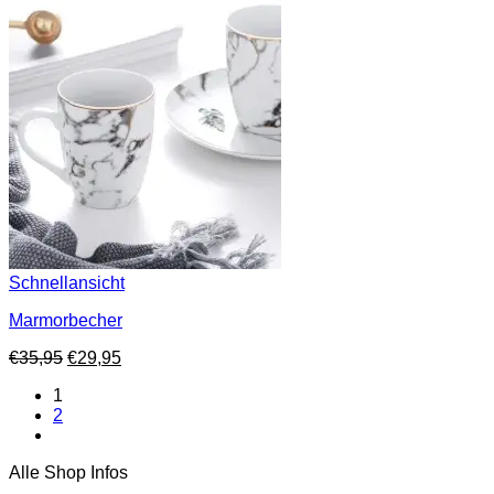
Schnellansicht
Marmorbecher
Ursprünglicher
Aktueller
€
35,95
€
29,95
Preis
Preis
1
war:
ist:
2
€35,95
€29,95.
Alle Shop Infos