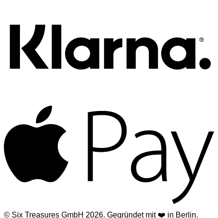
A
© Six Treasures GmbH 2026. Gegründet mit ❤️ in Berlin.