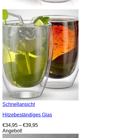
Schnellansicht
Hitzebeständiges Glas
Preisspanne:
€
34,95
–
€
39,95
€34,95
Angebot!
bis