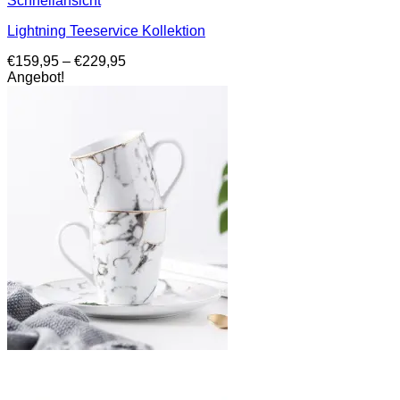
Schnellansicht
Lightning Teeservice Kollektion
Preisspanne:
€
159,95
–
€
229,95
€159,95
Angebot!
bis
€229,95