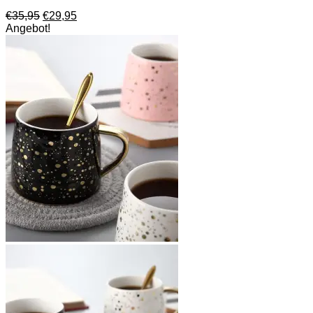
Ursprünglicher
Aktueller
€
35,95
€
29,95
Preis
Preis
Angebot!
war:
ist:
€35,95
€29,95.