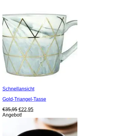
Schnellansicht
Gold-Triangel-Tasse
Ursprünglicher
Aktueller
€
35,95
€
22,95
Preis
Preis
Angebot!
war:
ist:
€35,95
€22,95.