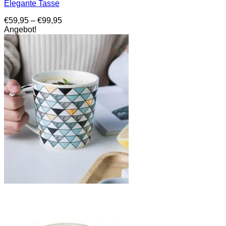
Elegante Tasse
Preisspanne:
€
59,95
–
€
99,95
€59,95
Angebot!
bis
€99,95