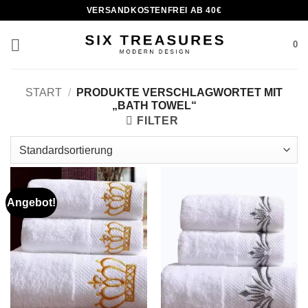
Zum
VERSANDKOSTENFREI AB 40€
Inhalt
springen
0
START
/
PRODUKTE VERSCHLAGWORTET MIT
„BATH TOWEL“
FILTER
Angebot!