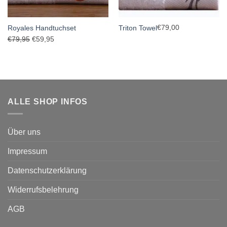
€
79,00
Royales Handtuchset
Triton Towel
Ursprünglicher
Aktueller
€
79,95
€
59,95
Preis
Preis
war:
ist:
€79,95
€59,95.
ALLE SHOP INFOS
Über uns
Impressum
Datenschutzerklärung
Widerrufsbelehrung
AGB