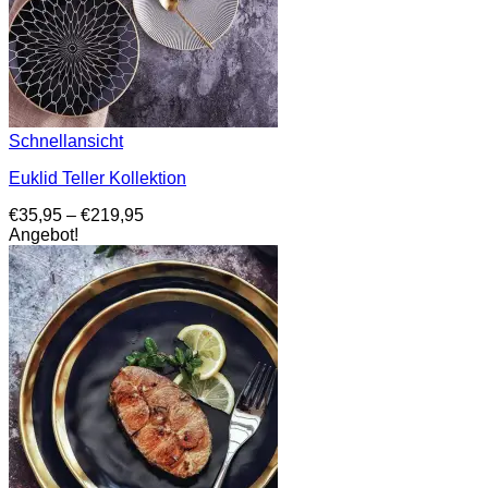
Schnellansicht
Euklid Teller Kollektion
Preisspanne:
€
35,95
–
€
219,95
€35,95
Angebot!
bis
€219,95