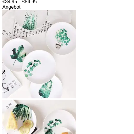
Preisspanne:
€
34,95
–
€
84,95
€34,95
Angebot!
bis
€84,95