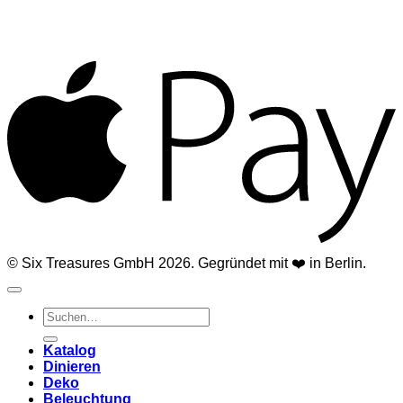
A
© Six Treasures GmbH 2026. Gegründet mit ❤️ in Berlin.
Suchen
nach:
Katalog
Dinieren
Deko
Beleuchtung