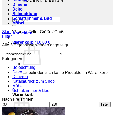
Dinieren
Deko
Beleuchtung
Schlafzimmer & Bad
Suchen
Möbel
nach:
Start
/
Produkt Teller Größe
/
Groß
Anmelden
Filter
Warenkorb /
€
0,00
0
Alle 3 Ergebnisse werden angezeigt
Kategorien
Beleuchtung
Deko
Es befinden sich keine Produkte im Warenkorb.
Dinieren
Katalog
Zurück zum Shop
Möbel
0
Schlafzimmer & Bad
Warenkorb
Nach Preis filtern
Min.
Max.
Filter
Preis
Preis