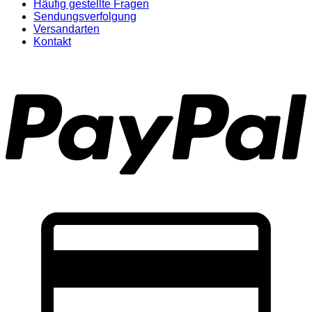
Häufig gestellte Fragen
Sendungsverfolgung
Versandarten
Kontakt
P
C
C
2