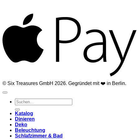
A
© Six Treasures GmbH 2026. Gegründet mit ❤️ in Berlin.
Suchen
nach:
Katalog
Dinieren
Deko
Beleuchtung
Schlafzimmer & Bad