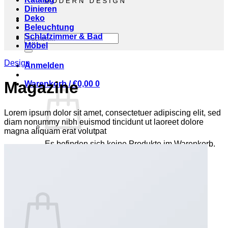
Dinieren
Deko
Beleuchtung
Schlafzimmer & Bad
Suchen
Möbel
nach:
Design
Anmelden
Magazine
Warenkorb /
€
0,00
0
Lorem ipsum dolor sit amet, consectetuer adipiscing elit, sed
diam nonummy nibh euismod tincidunt ut laoreet dolore
magna aliquam erat volutpat
Es befinden sich keine Produkte im Warenkorb.
Zurück zum Shop
0
Warenkorb