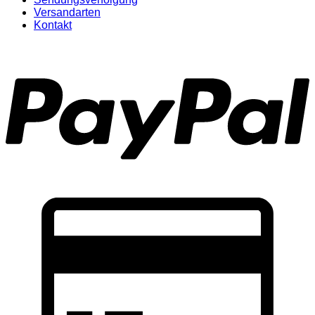
Versandarten
Kontakt
P
C
C
2